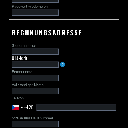
Passwort wiederholen
RECHNUNGSADRESSE
Steuernummer
USt-IdNr.
Die
?
USt-
Firmenname
IdNr.
beginnt
Vollständiger Name
in
der
Telefon
Regel
+420
mit
einem
Straße und Hausnummer
zweibuchstabigen
Ländercode,