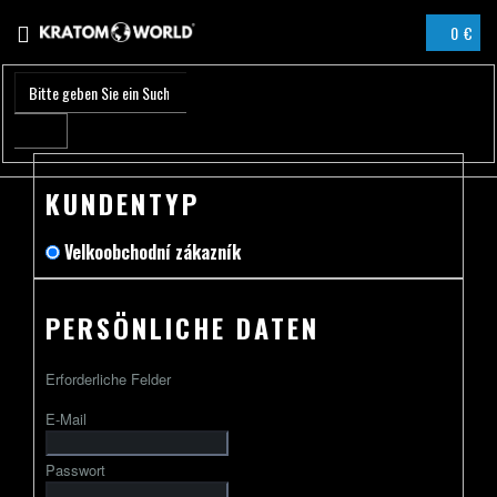
Zum
0 €
Inhalt
WARENK
springen
KUNDENTYP
Velkoobchodní zákazník
PERSÖNLICHE DATEN
Erforderliche Felder
E-Mail
Passwort