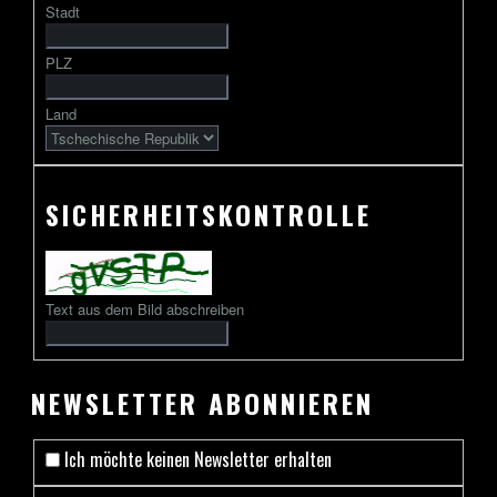
Stadt
gefolgt
von
PLZ
2
bis
Land
13
Zeichen
SICHERHEITSKONTROLLE
Text aus dem Bild abschreiben
NEWSLETTER ABONNIEREN
Ich möchte keinen Newsletter erhalten