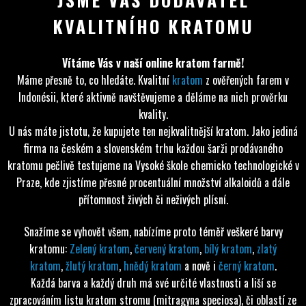
KVALITNÍHO KRATOMU
Vítáme Vás v naší online kratom farmě!
Máme přesně to, co hledáte. Kvalitní
kratom
z ověřených farem v
Indonésii, které aktivně navštěvujeme a děláme na nich prověrku
kvality.
U nás máte jistotu, že kupujete ten nejkvalitnější kratom. Jako jediná
firma na českém a slovenském trhu každou šarži prodávaného
kratomu pečlivě testujeme na Vysoké škole chemicko technologické v
Praze, kde zjistíme přesné procentuální množství alkaloidů a dále
přítomnost živých či neživých plísní.
Snažíme se vyhovět všem, nabízíme proto téměř veškeré barvy
kratomu:
Zelený kratom
,
červený kratom
,
bílý kratom
,
zlatý
kratom
,
žlutý kratom
,
hnědý kratom
a nově i
černý kratom
.
Každá barva a každý druh má své určité vlastnosti a liší se
zpracováním listu kratom stromu (mitragyna speciosa), či oblastí ze