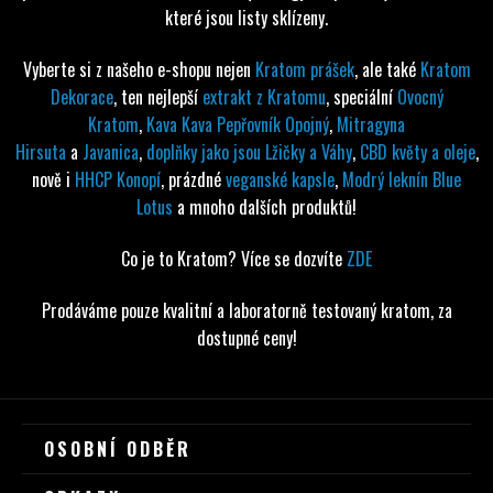
které jsou listy sklízeny.
Vyberte si z našeho e-shopu nejen
Kratom prášek
, ale také
Kratom
Dekorace
, ten nejlepší
extrakt z Kratomu
, speciální
Ovocný
Kratom
,
Kava Kava Pepřovník Opojný
,
Mitragyna
Hirsuta
a
Javanica
,
doplňky jako jsou Lžičky a Váhy
,
CBD květy a oleje
,
nově i
HHCP Konopí
, prázdné
veganské kapsle
,
Modrý leknín Blue
Lotus
a mnoho dalších produktů!
Co je to Kratom? Více se dozvíte
ZDE
Prodáváme pouze kvalitní a laboratorně testovaný kratom, za
dostupné ceny!
Z
OSOBNÍ ODBĚR
Á