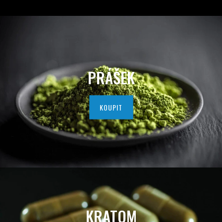
D
A
V
A
PRÁŠEK
T
E
KOUPIT
L
K
V
A
L
KRATOM