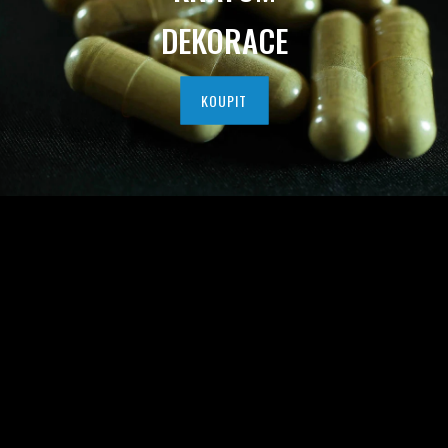
I
DEKORACE
T
N
KOUPIT
Í
H
O
K
R
A
T
O
M