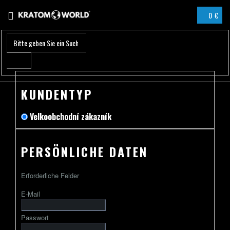
Zum
0 €
Inhalt
WARENK
springen
KUNDENTYP
Velkoobchodní zákazník
PERSÖNLICHE DATEN
Erforderliche Felder
E-Mail
Passwort