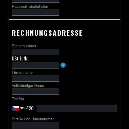
Passwort wiederholen
RECHNUNGSADRESSE
Steuernummer
USt-IdNr.
Die
?
USt-
Firmenname
IdNr.
beginnt
Vollständiger Name
in
der
Telefon
Regel
+420
mit
einem
Straße und Hausnummer
zweibuchstabigen
Ländercode,