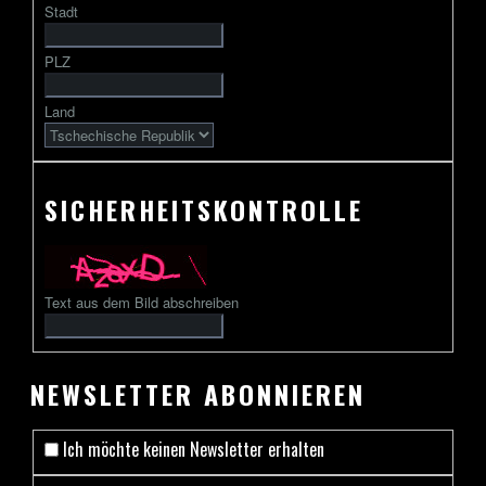
Stadt
gefolgt
von
PLZ
2
bis
Land
13
Zeichen
SICHERHEITSKONTROLLE
Text aus dem Bild abschreiben
NEWSLETTER ABONNIEREN
Ich möchte keinen Newsletter erhalten