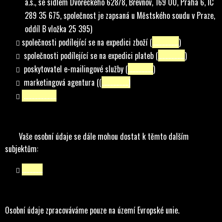
a.s., se sídlem Dvořeckého 628/8, Břevnov, 169 00, Praha 6, IČ
289 35 675, společnost je zapsaná u Městského soudu v Praze,
oddíl B vložka 25 395)
společnosti podílející se na expedici zboží (
………………
)
společnosti podílející se na expedici plateb (
………………
)
poskytovatel e-mailingové služby (
……………..
)
marketingová agentura ((
………………)
………………….
Vaše osobní údaje se dále mohou dostat k těmto dalším
subjektům:
…………..
Osobní údaje zpracováváme pouze na území Evropské unie.