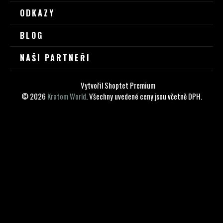
P
ODKAZY
A
BLOG
T
NAŠI PARTNEŘI
Í
Vytvořil Shoptet Premium
© 2026
Kratom World
. Všechny uvedené ceny jsou včetně DPH.