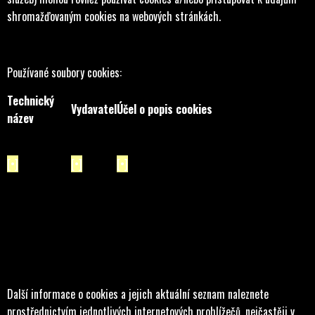
shromažďovaným cookies na webových stránkách.
Používané soubory cookies:
Technický
Vydavatel
Účel o popis cookies
název
[•]
[•]
[•]
Další informace o cookies a jejich aktuální seznam naleznete
prostřednictvím jednotlivých internetových prohlížečů, nejčastěji v