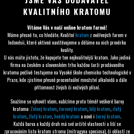
KVALITNÍHO KRATOMU
Vítáme Vás v naší online kratom farmě!
Máme přesně to, co hledáte. Kvalitní
kratom
z ověřených farem v
Indonésii, které aktivně navštěvujeme a děláme na nich prověrku
kvality.
U nás máte jistotu, že kupujete ten nejkvalitnější kratom. Jako jediná
firma na českém a slovenském trhu každou šarži prodávaného
kratomu pečlivě testujeme na Vysoké škole chemicko technologické v
Praze, kde zjistíme přesné procentuální množství alkaloidů a dále
přítomnost živých či neživých plísní.
Snažíme se vyhovět všem, nabízíme proto téměř veškeré barvy
kratomu:
Zelený kratom
,
červený kratom
,
bílý kratom
,
zlatý
kratom
,
žlutý kratom
,
hnědý kratom
a nově i
černý kratom
.
Každá barva a každý druh má své určité vlastnosti a liší se
zpracováním listu kratom stromu (mitragyna speciosa), či oblastí ze