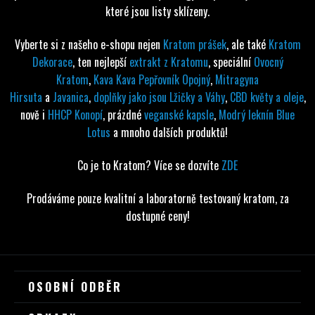
které jsou listy sklízeny.
Vyberte si z našeho e-shopu nejen
Kratom prášek
, ale také
Kratom
Dekorace
, ten nejlepší
extrakt z Kratomu
, speciální
Ovocný
Kratom
,
Kava Kava Pepřovník Opojný
,
Mitragyna
Hirsuta
a
Javanica
,
doplňky jako jsou Lžičky a Váhy
,
CBD květy a oleje
,
nově i
HHCP Konopí
, prázdné
veganské kapsle
,
Modrý leknín Blue
Lotus
a mnoho dalších produktů!
Co je to Kratom? Více se dozvíte
ZDE
Prodáváme pouze kvalitní a laboratorně testovaný kratom, za
dostupné ceny!
Z
OSOBNÍ ODBĚR
Á