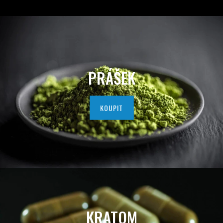
D
A
V
A
PRÁŠEK
T
E
KOUPIT
L
K
V
A
L
KRATOM