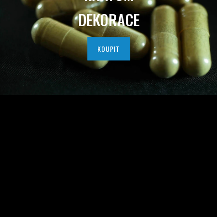
I
DEKORACE
T
N
KOUPIT
Í
H
O
K
R
A
T
O
M