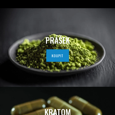
D
A
V
A
PRÁŠEK
T
E
KOUPIT
L
K
V
A
L
KRATOM