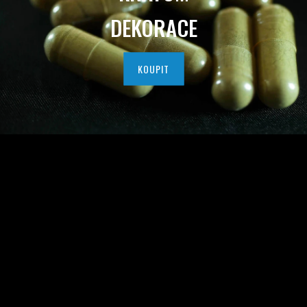
I
DEKORACE
T
N
KOUPIT
Í
H
O
K
R
A
T
O
M