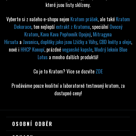
které jsou listy sklízeny.
Vyberte si z našeho e-shopu nejen
Kratom prášek
, ale také
Kratom
Dekorace
, ten nejlepší
extrakt z Kratomu
, speciální
Ovocný
Kratom
,
Kava Kava Pepřovník Opojný
,
Mitragyna
Hirsuta
a
Javanica
,
doplňky jako jsou Lžičky a Váhy
,
CBD květy a oleje
,
nově i
HHCP Konopí
, prázdné
veganské kapsle
,
Modrý leknín Blue
Lotus
a mnoho dalších produktů!
Co je to Kratom? Více se dozvíte
ZDE
Prodáváme pouze kvalitní a laboratorně testovaný kratom, za
dostupné ceny!
Z
OSOBNÍ ODBĚR
Á