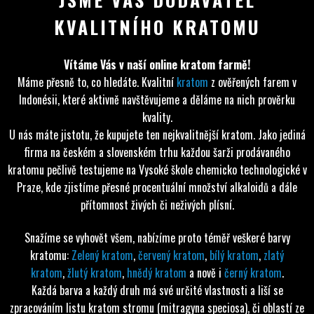
KVALITNÍHO KRATOMU
Vítáme Vás v naší online kratom farmě!
Máme přesně to, co hledáte. Kvalitní
kratom
z ověřených farem v
Indonésii, které aktivně navštěvujeme a děláme na nich prověrku
kvality.
U nás máte jistotu, že kupujete ten nejkvalitnější kratom. Jako jediná
firma na českém a slovenském trhu každou šarži prodávaného
kratomu pečlivě testujeme na Vysoké škole chemicko technologické v
Praze, kde zjistíme přesné procentuální množství alkaloidů a dále
přítomnost živých či neživých plísní.
Snažíme se vyhovět všem, nabízíme proto téměř veškeré barvy
kratomu:
Zelený kratom
,
červený kratom
,
bílý kratom
,
zlatý
kratom
,
žlutý kratom
,
hnědý kratom
a nově i
černý kratom
.
Každá barva a každý druh má své určité vlastnosti a liší se
zpracováním listu kratom stromu (mitragyna speciosa), či oblastí ze