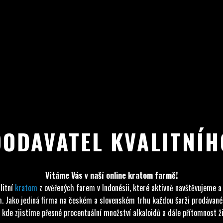
DODAVATEL KVALITNÍ
Vítáme Vás v naší online kratom farmě!
litní
kratom
z ověřených farem v Indonésii, které aktivně navštěvujeme a
tom. Jako jediná firma na českém a slovenském trhu každou šarži prodáva
 kde zjistíme přesné procentuální množství alkaloidů a dále přítomnost živ