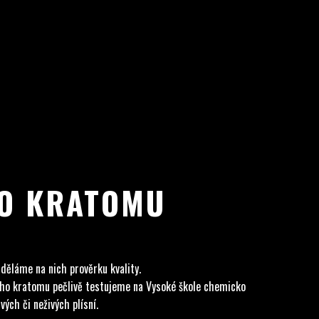
HO KRATOMU
 děláme na nich prověrku kvality.
ného kratomu pečlivě testujeme na Vysoké škole chemicko
ých či neživých plísní.