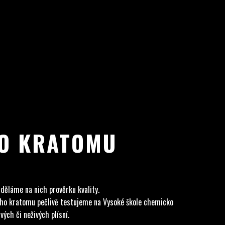
HO KRATOMU
 děláme na nich prověrku kvality.
ného kratomu pečlivě testujeme na Vysoké škole chemicko
ých či neživých plísní.