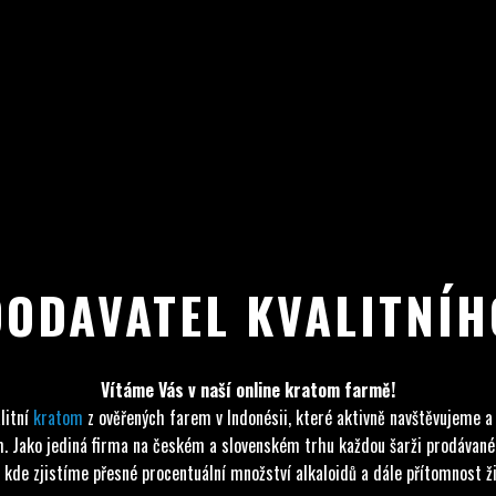
DODAVATEL KVALITNÍ
Vítáme Vás v naší online kratom farmě!
litní
kratom
z ověřených farem v Indonésii, které aktivně navštěvujeme a
tom. Jako jediná firma na českém a slovenském trhu každou šarži prodáva
 kde zjistíme přesné procentuální množství alkaloidů a dále přítomnost živ