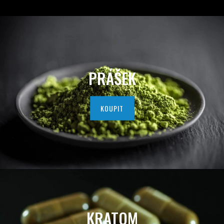
D
A
V
A
PRÁŠEK
T
E
KOUPIT
L
K
V
A
L
KRATOM