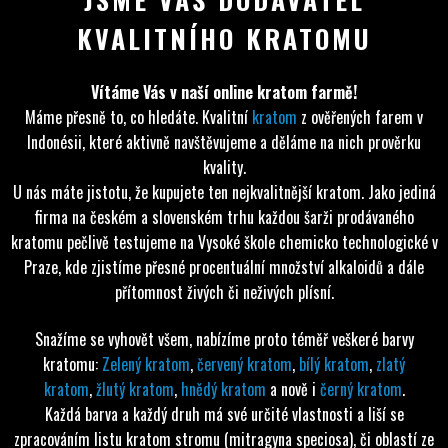
KVALITNÍHO KRATOMU
Vítáme Vás v naší online kratom farmě!
Máme přesně to, co hledáte. Kvalitní
kratom
z ověřených farem v
Indonésii, které aktivně navštěvujeme a děláme na nich prověrku
kvality.
U nás máte jistotu, že kupujete ten nejkvalitnější kratom. Jako jediná
firma na českém a slovenském trhu každou šarži prodávaného
kratomu pečlivě testujeme na Vysoké škole chemicko technologické v
Praze, kde zjistíme přesné procentuální množství alkaloidů a dále
přítomnost živých či neživých plísní.
Snažíme se vyhovět všem, nabízíme proto téměř veškeré barvy
kratomu:
Zelený kratom
,
červený kratom
,
bílý kratom
,
zlatý
kratom
,
žlutý kratom
,
hnědý kratom
a nově i
černý kratom
.
Každá barva a každý druh má své určité vlastnosti a liší se
zpracováním listu kratom stromu (mitragyna speciosa), či oblastí ze