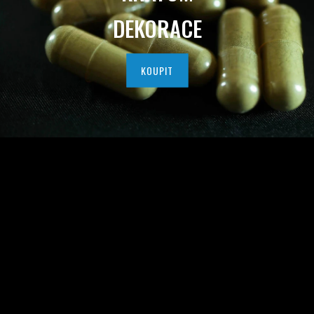
I
DEKORACE
T
N
KOUPIT
Í
H
O
K
R
A
T
O
M