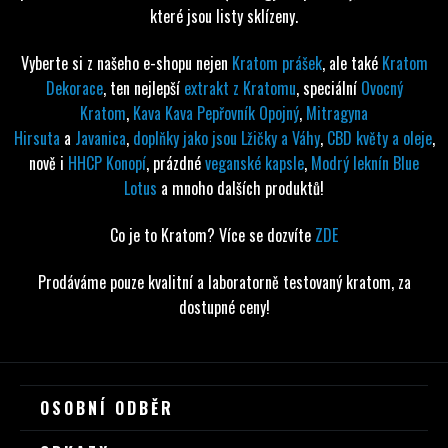
které jsou listy sklízeny.
Vyberte si z našeho e-shopu nejen
Kratom prášek
, ale také
Kratom
Dekorace
, ten nejlepší
extrakt z Kratomu
, speciální
Ovocný
Kratom
,
Kava Kava Pepřovník Opojný
,
Mitragyna
Hirsuta
a
Javanica
,
doplňky jako jsou Lžičky a Váhy
,
CBD květy a oleje
,
nově i
HHCP Konopí
, prázdné
veganské kapsle
,
Modrý leknín Blue
Lotus
a mnoho dalších produktů!
Co je to Kratom? Více se dozvíte
ZDE
Prodáváme pouze kvalitní a laboratorně testovaný kratom, za
dostupné ceny!
Z
OSOBNÍ ODBĚR
Á