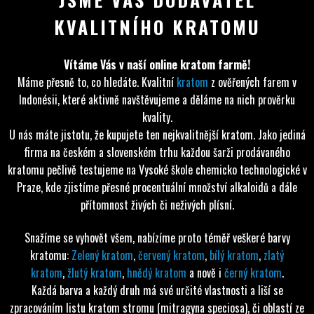
KVALITNÍHO KRATOMU
Vítáme Vás v naší online kratom farmě!
Máme přesně to, co hledáte. Kvalitní
kratom
z ověřených farem v
Indonésii, které aktivně navštěvujeme a děláme na nich prověrku
kvality.
U nás máte jistotu, že kupujete ten nejkvalitnější kratom. Jako jediná
firma na českém a slovenském trhu každou šarži prodávaného
kratomu pečlivě testujeme na Vysoké škole chemicko technologické v
Praze, kde zjistíme přesné procentuální množství alkaloidů a dále
přítomnost živých či neživých plísní.
Snažíme se vyhovět všem, nabízíme proto téměř veškeré barvy
kratomu:
Zelený kratom
,
červený kratom
,
bílý kratom
,
zlatý
kratom
,
žlutý kratom
,
hnědý kratom
a nově i
černý kratom
.
Každá barva a každý druh má své určité vlastnosti a liší se
zpracováním listu kratom stromu (mitragyna speciosa), či oblastí ze