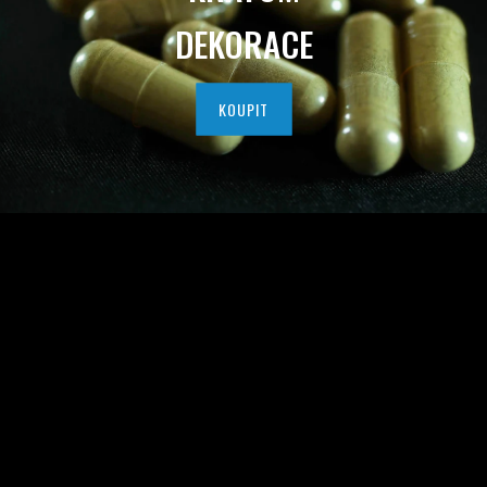
I
DEKORACE
T
N
KOUPIT
Í
H
O
K
R
A
T
O
M