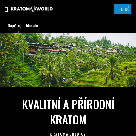
Přejít
0 KČ
na
NÁKUPNÍ
obsah
KOŠÍK
J
S
M
E
V
Á
KVALITNÍ A PŘÍRODNÍ
Š
KRATOM
D
O
KRATOMWORLD.CZ