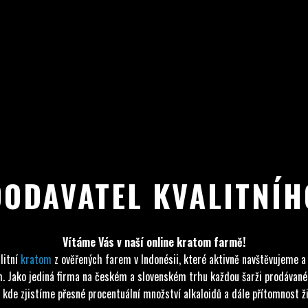
DODAVATEL KVALITNÍ
Vítáme Vás v naší online kratom farmě!
litní
kratom
z ověřených farem v Indonésii, které aktivně navštěvujeme a
tom. Jako jediná firma na českém a slovenském trhu každou šarži prodáva
 kde zjistíme přesné procentuální množství alkaloidů a dále přítomnost živ