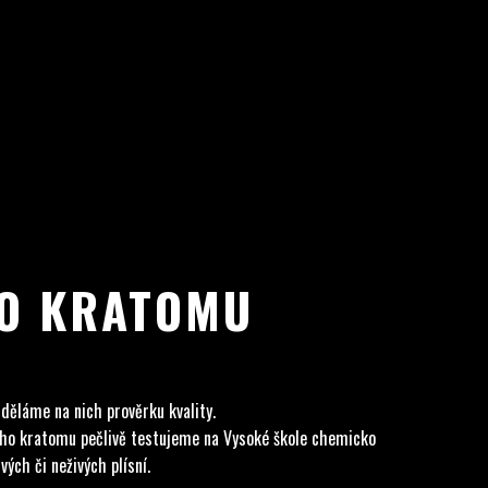
HO KRATOMU
 děláme na nich prověrku kvality.
ného kratomu pečlivě testujeme na Vysoké škole chemicko
ých či neživých plísní.