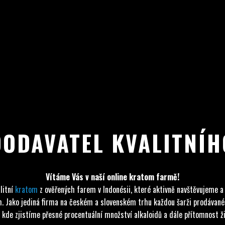
DODAVATEL KVALITNÍ
Vítáme Vás v naší online kratom farmě!
litní
kratom
z ověřených farem v Indonésii, které aktivně navštěvujeme a
tom. Jako jediná firma na českém a slovenském trhu každou šarži prodáva
 kde zjistíme přesné procentuální množství alkaloidů a dále přítomnost živ