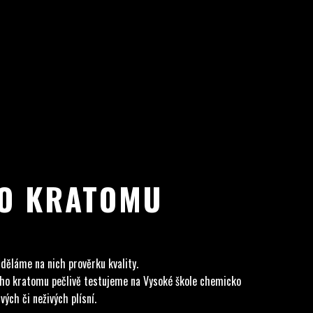
HO KRATOMU
 děláme na nich prověrku kvality.
ného kratomu pečlivě testujeme na Vysoké škole chemicko
ých či neživých plísní.