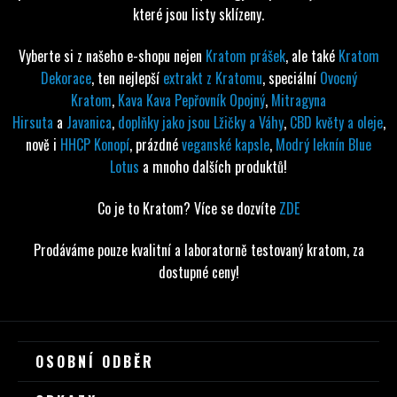
které jsou listy sklízeny.
Vyberte si z našeho e-shopu nejen
Kratom prášek
, ale také
Kratom
Dekorace
, ten nejlepší
extrakt z Kratomu
, speciální
Ovocný
Kratom
,
Kava Kava Pepřovník Opojný
,
Mitragyna
Hirsuta
a
Javanica
,
doplňky jako jsou Lžičky a Váhy
,
CBD květy a oleje
,
nově i
HHCP Konopí
, prázdné
veganské kapsle
,
Modrý leknín Blue
Lotus
a mnoho dalších produktů!
Co je to Kratom? Více se dozvíte
ZDE
Prodáváme pouze kvalitní a laboratorně testovaný kratom, za
dostupné ceny!
Z
OSOBNÍ ODBĚR
Á