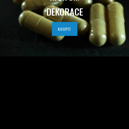
I
DEKORACE
T
N
KOUPIT
Í
H
O
K
R
A
T
O
M