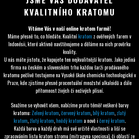
KVALITNÍHO KRATOMU
Vítáme Vás v naší online kratom farmě!
Máme přesně to, co hledáte. Kvalitní
kratom
z ověřených farem v
Indonésii, které aktivně navštěvujeme a děláme na nich prověrku
kvality.
U nás máte jistotu, že kupujete ten nejkvalitnější kratom. Jako jediná
firma na českém a slovenském trhu každou šarži prodávaného
kratomu pečlivě testujeme na Vysoké škole chemicko technologické v
Praze, kde zjistíme přesné procentuální množství alkaloidů a dále
přítomnost živých či neživých plísní.
Snažíme se vyhovět všem, nabízíme proto téměř veškeré barvy
kratomu:
Zelený kratom
,
červený kratom
,
bílý kratom
,
zlatý
kratom
,
žlutý kratom
,
hnědý kratom
a nově i
černý kratom
.
Každá barva a každý druh má své určité vlastnosti a liší se
zpracováním listu kratom stromu (mitragyna speciosa), či oblastí ze