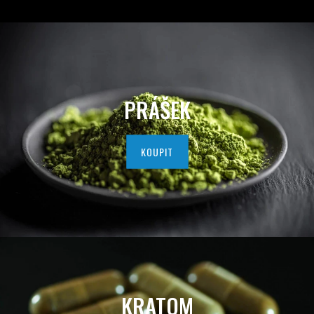
D
A
V
A
PRÁŠEK
T
E
KOUPIT
L
K
V
A
L
KRATOM