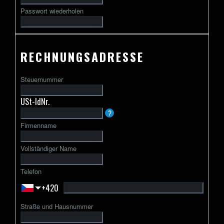
Passwort wiederholen
RECHNUNGSADRESSE
Steuernummer
USt-IdNr.
Die
?
USt-
Firmenname
IdNr.
beginnt
Vollständiger Name
in
der
Telefon
Regel
+420
mit
einem
Straße und Hausnummer
zweibuchstabigen
Ländercode,