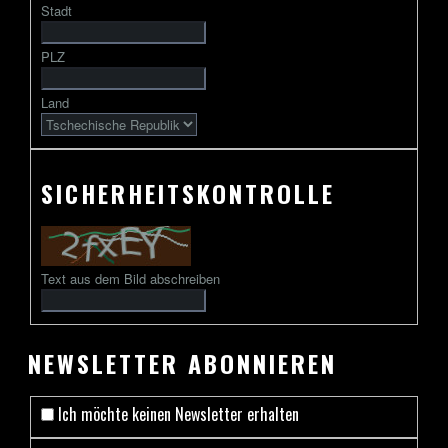
Stadt
gefolgt
von
PLZ
2
bis
Land
13
Zeichen
SICHERHEITSKONTROLLE
Text aus dem Bild abschreiben
NEWSLETTER ABONNIEREN
Ich möchte keinen Newsletter erhalten