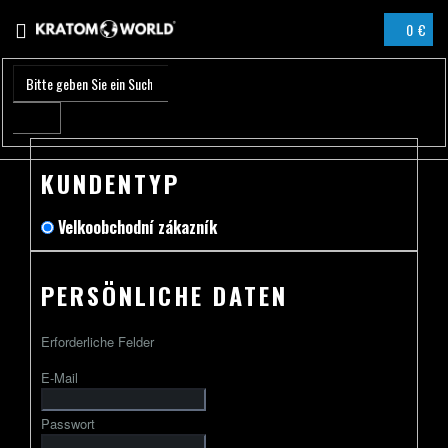
Zum
0 €
Inhalt
WARENK
springen
KUNDENTYP
Velkoobchodní zákazník
PERSÖNLICHE DATEN
Erforderliche Felder
E-Mail
Passwort