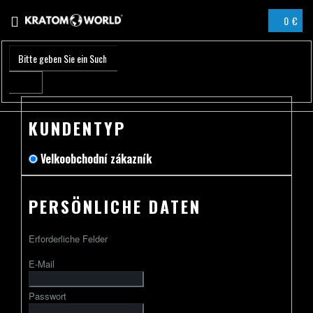
Zum
0 €
Inhalt
WARENK
springen
KUNDENTYP
Velkoobchodní zákazník
PERSÖNLICHE DATEN
Erforderliche Felder
E-Mail
Passwort