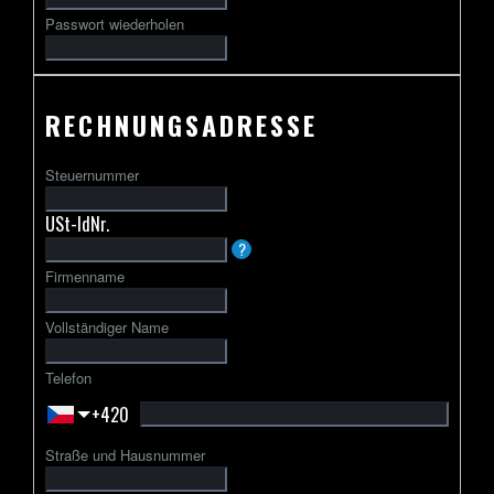
Passwort wiederholen
RECHNUNGSADRESSE
Steuernummer
USt-IdNr.
Die
?
USt-
Firmenname
IdNr.
beginnt
Vollständiger Name
in
der
Telefon
Regel
+420
mit
einem
Straße und Hausnummer
zweibuchstabigen
Ländercode,