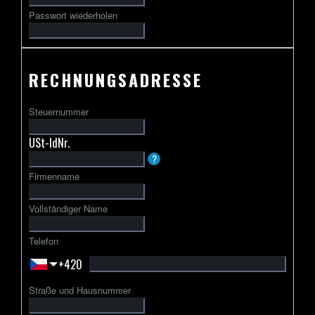
Passwort wiederholen
RECHNUNGSADRESSE
Steuernummer
USt-IdNr.
Die
?
USt-
Firmenname
IdNr.
beginnt
Vollständiger Name
in
der
Telefon
Regel
+420
mit
einem
Straße und Hausnummer
zweibuchstabigen
Ländercode,