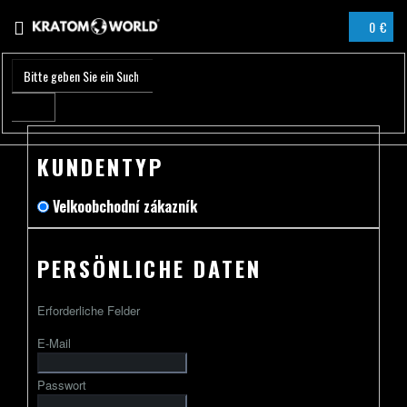
Zum
0 €
Inhalt
WARENK
springen
KUNDENTYP
Velkoobchodní zákazník
PERSÖNLICHE DATEN
Erforderliche Felder
E-Mail
Passwort