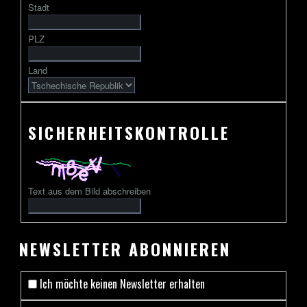
Stadt
gefolgt
von
PLZ
2
bis
Land
13
Zeichen
SICHERHEITSKONTROLLE
Text aus dem Bild abschreiben
NEWSLETTER ABONNIEREN
Ich möchte keinen Newsletter erhalten