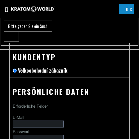
Zum
0 €
Inhalt
WARENK
springen
KUNDENTYP
Velkoobchodní zákazník
PERSÖNLICHE DATEN
Erforderliche Felder
E-Mail
Passwort