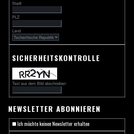
Stadt
gefolgt
von
PLZ
2
bis
Land
13
Zeichen
SICHERHEITSKONTROLLE
Text aus dem Bild abschreiben
NEWSLETTER ABONNIEREN
Ich möchte keinen Newsletter erhalten