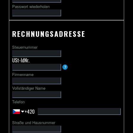
Passwort wiederholen
RECHNUNGSADRESSE
Steuernummer
USt-IdNr.
Die
?
USt-
Firmenname
IdNr.
beginnt
Vollständiger Name
in
der
Telefon
Regel
+420
mit
einem
Straße und Hausnummer
zweibuchstabigen
Ländercode,