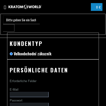
Zum
0 €
Inhalt
WARENK
springen
KUNDENTYP
Velkoobchodní zákazník
PERSÖNLICHE DATEN
Erforderliche Felder
E-Mail
Passwort