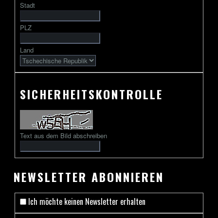
Stadt
gefolgt
von
PLZ
2
bis
Land
13
Zeichen
SICHERHEITSKONTROLLE
Text aus dem Bild abschreiben
NEWSLETTER ABONNIEREN
Ich möchte keinen Newsletter erhalten