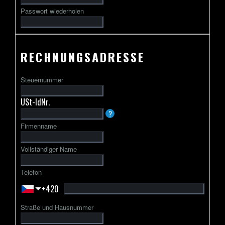
Passwort wiederholen
RECHNUNGSADRESSE
Steuernummer
USt-IdNr.
Die
?
USt-
Firmenname
IdNr.
beginnt
Vollständiger Name
in
der
Telefon
Regel
+420
mit
einem
Straße und Hausnummer
zweibuchstabigen
Ländercode,