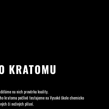
HO KRATOMU
 děláme na nich prověrku kvality.
ného kratomu pečlivě testujeme na Vysoké škole chemicko
ých či neživých plísní.