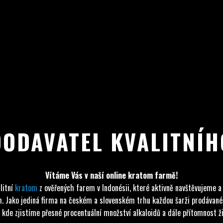
DODAVATEL KVALITNÍ
Vítáme Vás v naší online kratom farmě!
litní
kratom
z ověřených farem v Indonésii, které aktivně navštěvujeme a
tom. Jako jediná firma na českém a slovenském trhu každou šarži prodáva
 kde zjistíme přesné procentuální množství alkaloidů a dále přítomnost živ