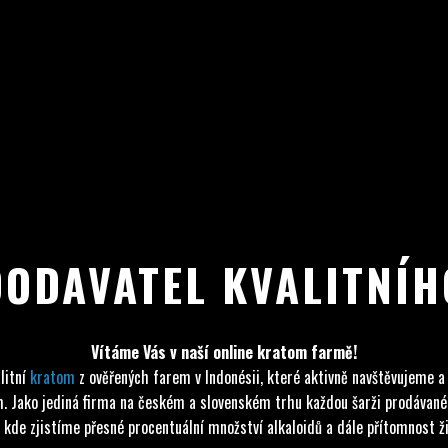
DODAVATEL KVALITNÍ
Vítáme Vás v naší online kratom farmě!
litní
kratom
z ověřených farem v Indonésii, které aktivně navštěvujeme a
tom. Jako jediná firma na českém a slovenském trhu každou šarži prodáva
 kde zjistíme přesné procentuální množství alkaloidů a dále přítomnost živ