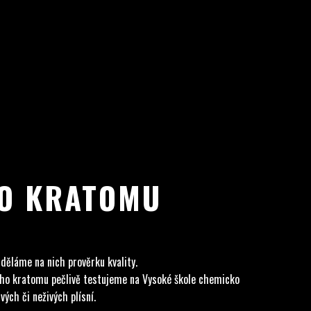
HO KRATOMU
 děláme na nich prověrku kvality.
ného kratomu pečlivě testujeme na Vysoké škole chemicko
ých či neživých plísní.