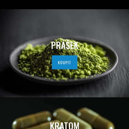
D
A
V
A
PRÁŠEK
T
E
KOUPIT
L
K
V
A
L
KRATOM