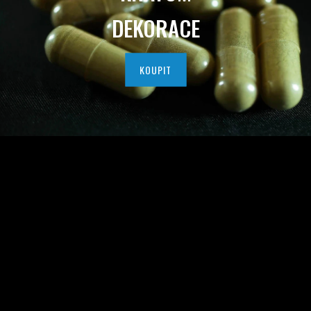
I
DEKORACE
T
N
KOUPIT
Í
H
O
K
R
A
T
O
M