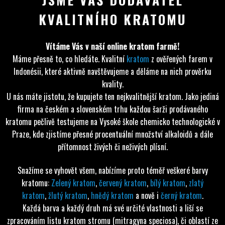
KVALITNÍHO KRATOMU
Vítáme Vás v naší online kratom farmě!
Máme přesně to, co hledáte. Kvalitní
kratom
z ověřených farem v
Indonésii, které aktivně navštěvujeme a děláme na nich prověrku
kvality.
U nás máte jistotu, že kupujete ten nejkvalitnější kratom. Jako jediná
firma na českém a slovenském trhu každou šarži prodávaného
kratomu pečlivě testujeme na Vysoké škole chemicko technologické v
Praze, kde zjistíme přesné procentuální množství alkaloidů a dále
přítomnost živých či neživých plísní.
Snažíme se vyhovět všem, nabízíme proto téměř veškeré barvy
kratomu:
Zelený kratom
,
červený kratom
,
bílý kratom
,
zlatý
kratom
,
žlutý kratom
,
hnědý kratom
a nově i
černý kratom
.
Každá barva a každý druh má své určité vlastnosti a liší se
zpracováním listu kratom stromu (mitragyna speciosa), či oblastí ze