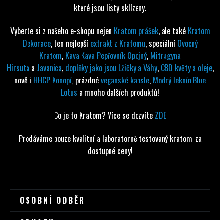
které jsou listy sklízeny.
Vyberte si z našeho e-shopu nejen
Kratom prášek
, ale také
Kratom
Dekorace
, ten nejlepší
extrakt z Kratomu
, speciální
Ovocný
Kratom
,
Kava Kava Pepřovník Opojný
,
Mitragyna
Hirsuta
a
Javanica
,
doplňky jako jsou Lžičky a Váhy
,
CBD květy a oleje
,
nově i
HHCP Konopí
, prázdné
veganské kapsle
,
Modrý leknín Blue
Lotus
a mnoho dalších produktů!
Co je to Kratom? Více se dozvíte
ZDE
Prodáváme pouze kvalitní a laboratorně testovaný kratom, za
dostupné ceny!
Z
OSOBNÍ ODBĚR
Á