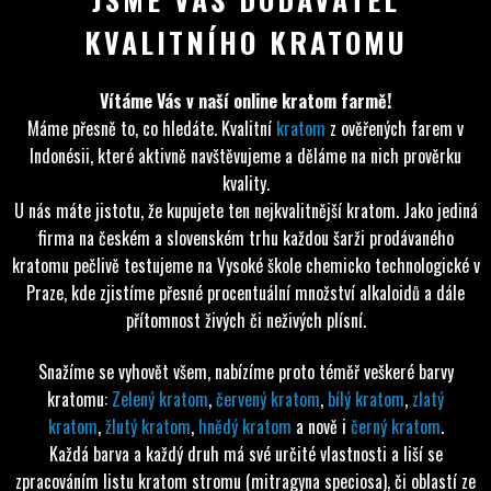
KVALITNÍHO KRATOMU
Vítáme Vás v naší online kratom farmě!
Máme přesně to, co hledáte. Kvalitní
kratom
z ověřených farem v
Indonésii, které aktivně navštěvujeme a děláme na nich prověrku
kvality.
U nás máte jistotu, že kupujete ten nejkvalitnější kratom. Jako jediná
firma na českém a slovenském trhu každou šarži prodávaného
kratomu pečlivě testujeme na Vysoké škole chemicko technologické v
Praze, kde zjistíme přesné procentuální množství alkaloidů a dále
přítomnost živých či neživých plísní.
Snažíme se vyhovět všem, nabízíme proto téměř veškeré barvy
kratomu:
Zelený kratom
,
červený kratom
,
bílý kratom
,
zlatý
kratom
,
žlutý kratom
,
hnědý kratom
a nově i
černý kratom
.
Každá barva a každý druh má své určité vlastnosti a liší se
zpracováním listu kratom stromu (mitragyna speciosa), či oblastí ze