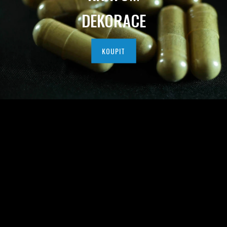
I
DEKORACE
T
N
KOUPIT
Í
H
O
K
R
A
T
O
M