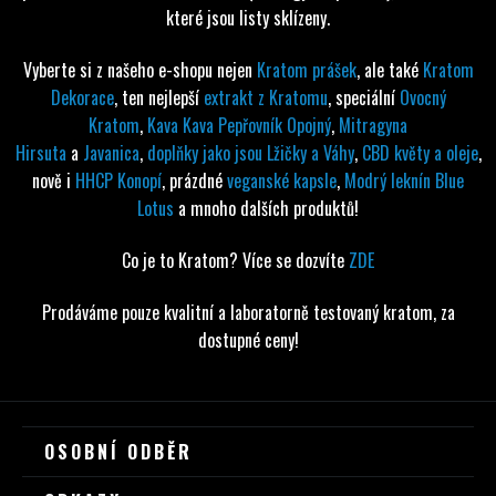
které jsou listy sklízeny.
Vyberte si z našeho e-shopu nejen
Kratom prášek
, ale také
Kratom
Dekorace
, ten nejlepší
extrakt z Kratomu
, speciální
Ovocný
Kratom
,
Kava Kava Pepřovník Opojný
,
Mitragyna
Hirsuta
a
Javanica
,
doplňky jako jsou Lžičky a Váhy
,
CBD květy a oleje
,
nově i
HHCP Konopí
, prázdné
veganské kapsle
,
Modrý leknín Blue
Lotus
a mnoho dalších produktů!
Co je to Kratom? Více se dozvíte
ZDE
Prodáváme pouze kvalitní a laboratorně testovaný kratom, za
dostupné ceny!
Z
OSOBNÍ ODBĚR
Á