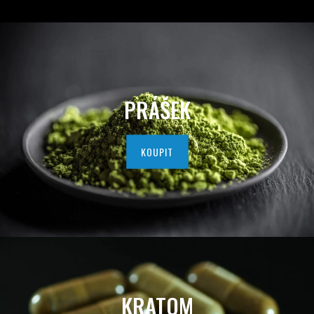
D
A
V
A
PRÁŠEK
T
E
KOUPIT
L
K
V
A
L
KRATOM