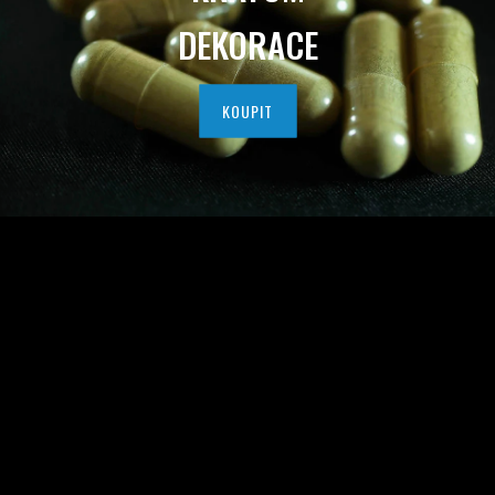
I
DEKORACE
T
N
KOUPIT
Í
H
O
K
R
A
T
O
M