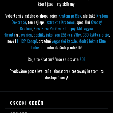
které jsou listy sklízeny.
Vyberte si z našeho e-shopu nejen
Kratom prášek
, ale také
Kratom
Dekorace
, ten nejlepší
extrakt z Kratomu
, speciální
Ovocný
Kratom
,
Kava Kava Pepřovník Opojný
,
Mitragyna
Hirsuta
a
Javanica
,
doplňky jako jsou Lžičky a Váhy
,
CBD květy a oleje
,
nově i
HHCP Konopí
, prázdné
veganské kapsle
,
Modrý leknín Blue
Lotus
a mnoho dalších produktů!
Co je to Kratom? Více se dozvíte
ZDE
Prodáváme pouze kvalitní a laboratorně testovaný kratom, za
dostupné ceny!
Z
OSOBNÍ ODBĚR
Á