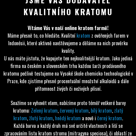
KVALITNÍHO KRATOMU
Vítáme Vás v naší online kratom farmě!
Máme přesně to, co hledáte. Kvalitní
kratom
z ověřených farem v
Indonésii, které aktivně navštěvujeme a děláme na nich prověrku
kvality.
U nás máte jistotu, že kupujete ten nejkvalitnější kratom. Jako jediná
firma na českém a slovenském trhu každou šarži prodávaného
kratomu pečlivě testujeme na Vysoké škole chemicko technologické v
Praze, kde zjistíme přesné procentuální množství alkaloidů a dále
přítomnost živých či neživých plísní.
Snažíme se vyhovět všem, nabízíme proto téměř veškeré barvy
kratomu:
Zelený kratom
,
červený kratom
,
bílý kratom
,
zlatý
kratom
,
žlutý kratom
,
hnědý kratom
a nově i
černý kratom
.
Každá barva a každý druh má své určité vlastnosti a liší se
zpracováním listu kratom stromu (mitragyna speciosa), či oblastí ze