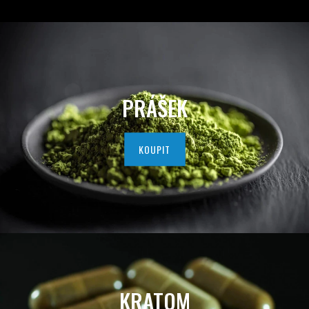
D
A
V
A
PRÁŠEK
T
E
KOUPIT
L
K
V
A
L
KRATOM