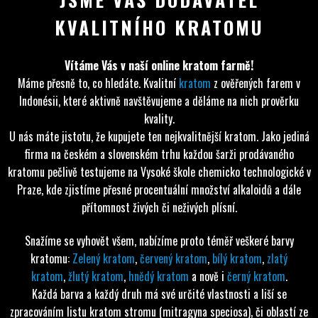
KVALITNÍHO KRATOMU
Vítáme Vás v naší online kratom farmě!
Máme přesně to, co hledáte. Kvalitní
kratom
z ověřených farem v
Indonésii, které aktivně navštěvujeme a děláme na nich prověrku
kvality.
U nás máte jistotu, že kupujete ten nejkvalitnější kratom. Jako jediná
firma na českém a slovenském trhu každou šarži prodávaného
kratomu pečlivě testujeme na Vysoké škole chemicko technologické v
Praze, kde zjistíme přesné procentuální množství alkaloidů a dále
přítomnost živých či neživých plísní.
Snažíme se vyhovět všem, nabízíme proto téměř veškeré barvy
kratomu:
Zelený kratom
,
červený kratom
,
bílý kratom
,
zlatý
kratom
,
žlutý kratom
,
hnědý kratom
a nově i
černý kratom
.
Každá barva a každý druh má své určité vlastnosti a liší se
zpracováním listu kratom stromu (mitragyna speciosa), či oblastí ze