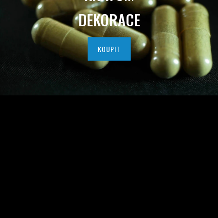
I
DEKORACE
T
N
KOUPIT
Í
H
O
K
R
A
T
O
M