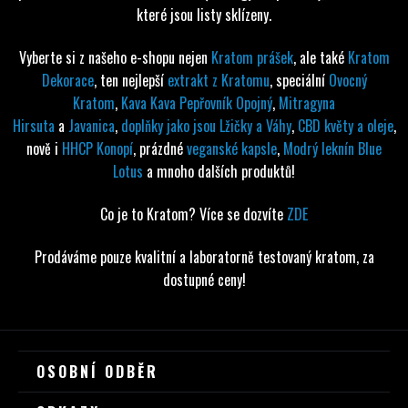
které jsou listy sklízeny.
Vyberte si z našeho e-shopu nejen
Kratom prášek
, ale také
Kratom
Dekorace
, ten nejlepší
extrakt z Kratomu
, speciální
Ovocný
Kratom
,
Kava Kava Pepřovník Opojný
,
Mitragyna
Hirsuta
a
Javanica
,
doplňky jako jsou Lžičky a Váhy
,
CBD květy a oleje
,
nově i
HHCP Konopí
, prázdné
veganské kapsle
,
Modrý leknín Blue
Lotus
a mnoho dalších produktů!
Co je to Kratom? Více se dozvíte
ZDE
Prodáváme pouze kvalitní a laboratorně testovaný kratom, za
dostupné ceny!
Z
OSOBNÍ ODBĚR
Á