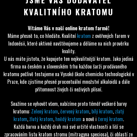
KVALITNÍHO KRATOMU
Vítáme Vás v naší online kratom farmě!
Máme přesně to, co hledáte. Kvalitní
kratom
z ověřených farem v
Indonésii, které aktivně navštěvujeme a děláme na nich prověrku
kvality.
U nás máte jistotu, že kupujete ten nejkvalitnější kratom. Jako jediná
firma na českém a slovenském trhu každou šarži prodávaného
kratomu pečlivě testujeme na Vysoké škole chemicko technologické v
Praze, kde zjistíme přesné procentuální množství alkaloidů a dále
přítomnost živých či neživých plísní.
Snažíme se vyhovět všem, nabízíme proto téměř veškeré barvy
kratomu:
Zelený kratom
,
červený kratom
,
bílý kratom
,
zlatý
kratom
,
žlutý kratom
,
hnědý kratom
a nově i
černý kratom
.
Každá barva a každý druh má své určité vlastnosti a liší se
zpracováním listu kratom stromu (mitragyna speciosa), či oblastí ze