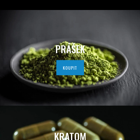
D
A
V
A
PRÁŠEK
T
E
KOUPIT
L
K
V
A
L
KRATOM