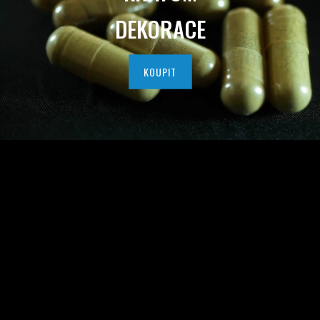
I
DEKORACE
T
N
KOUPIT
Í
H
O
K
R
A
T
O
M