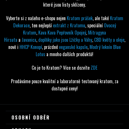
které jsou listy sklízeny.
Vyberte si z našeho e-shopu nejen
Kratom prášek
, ale také
Kratom
Dekorace
, ten nejlepší
extrakt z Kratomu
, speciální
Ovocný
Kratom
,
Kava Kava Pepřovník Opojný
,
Mitragyna
Hirsuta
a
Javanica
,
doplňky jako jsou Lžičky a Váhy
,
CBD květy a oleje
,
nově i
HHCP Konopí
, prázdné
veganské kapsle
,
Modrý leknín Blue
Lotus
a mnoho dalších produktů!
Co je to Kratom? Více se dozvíte
ZDE
Prodáváme pouze kvalitní a laboratorně testovaný kratom, za
dostupné ceny!
Z
OSOBNÍ ODBĚR
Á