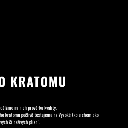
HO KRATOMU
 děláme na nich prověrku kvality.
ného kratomu pečlivě testujeme na Vysoké škole chemicko
ých či neživých plísní.