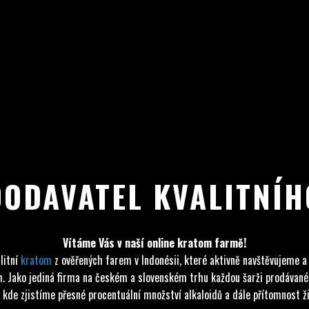
DODAVATEL KVALITNÍ
Vítáme Vás v naší online kratom farmě!
litní
kratom
z ověřených farem v Indonésii, které aktivně navštěvujeme a
tom. Jako jediná firma na českém a slovenském trhu každou šarži prodáva
 kde zjistíme přesné procentuální množství alkaloidů a dále přítomnost živ