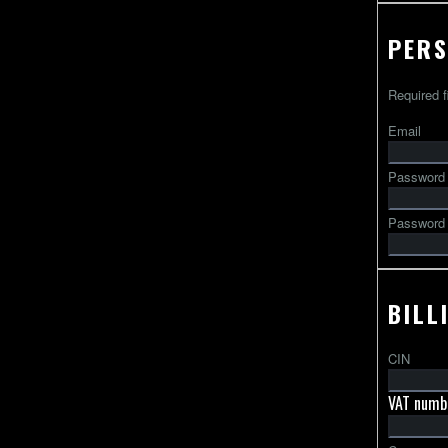
PERS
Required f
Email
Password
Password 
BILL
CIN
VAT numb