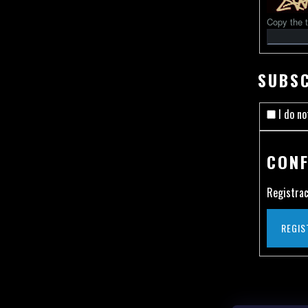
Copy the t
SUBSC
I do no
CONF
Registrac
REGIS