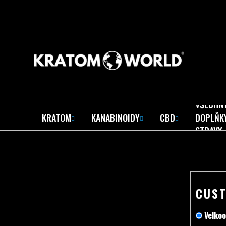
Skip
to
content
VŠECHN
KRATOM
KANABINOIDY
CBD
DOPLŇK
STRAVY
CUS
Velkoo