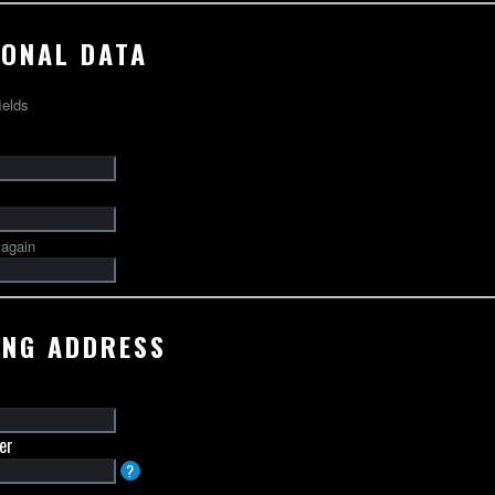
ONAL DATA
ields
again
ING ADDRESS
er
VAT
?
identification