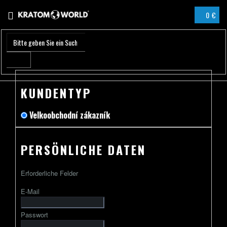
Zum
0 €
Inhalt
WARENK
springen
KUNDENTYP
Velkoobchodní zákazník
PERSÖNLICHE DATEN
Erforderliche Felder
E-Mail
Passwort