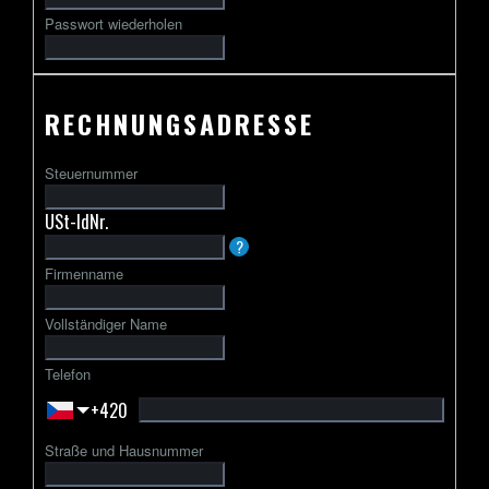
Passwort wiederholen
RECHNUNGSADRESSE
Steuernummer
USt-IdNr.
Die
?
USt-
Firmenname
IdNr.
beginnt
Vollständiger Name
in
der
Telefon
Regel
+420
mit
einem
Straße und Hausnummer
zweibuchstabigen
Ländercode,