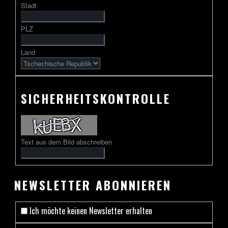
Stadt
gefolgt
von
PLZ
2
bis
Land
13
Zeichen
SICHERHEITSKONTROLLE
Text aus dem Bild abschreiben
NEWSLETTER ABONNIEREN
Ich möchte keinen Newsletter erhalten