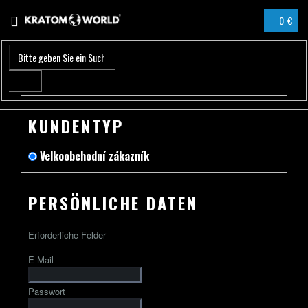
Zum
0 €
Inhalt
WARENK
springen
KUNDENTYP
Velkoobchodní zákazník
PERSÖNLICHE DATEN
Erforderliche Felder
E-Mail
Passwort