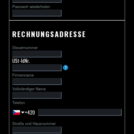
Passwort wiederholen
RECHNUNGSADRESSE
Steuernummer
USt-IdNr.
Die
?
USt-
Firmenname
IdNr.
beginnt
Vollständiger Name
in
der
Telefon
Regel
+420
mit
einem
Straße und Hausnummer
zweibuchstabigen
Ländercode,