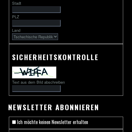
Stadt
gefolgt
von
PLZ
2
bis
Land
13
Zeichen
SICHERHEITSKONTROLLE
Text aus dem Bild abschreiben
NEWSLETTER ABONNIEREN
Ich möchte keinen Newsletter erhalten