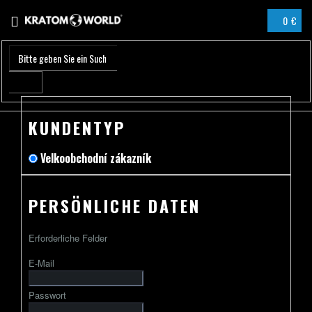
Zum
0 €
Inhalt
WARENK
springen
KUNDENTYP
Velkoobchodní zákazník
PERSÖNLICHE DATEN
Erforderliche Felder
E-Mail
Passwort