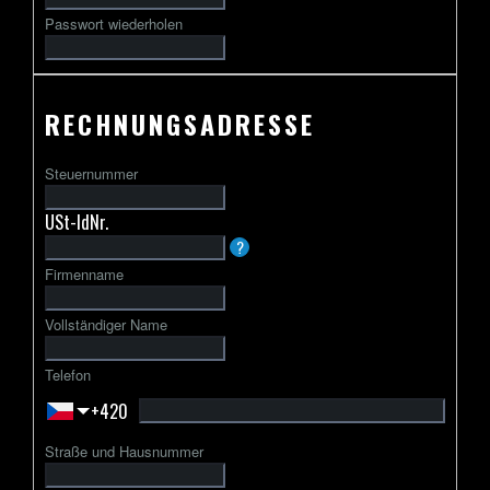
Passwort wiederholen
RECHNUNGSADRESSE
Steuernummer
USt-IdNr.
Die
?
USt-
Firmenname
IdNr.
beginnt
Vollständiger Name
in
der
Telefon
Regel
+420
mit
einem
Straße und Hausnummer
zweibuchstabigen
Ländercode,