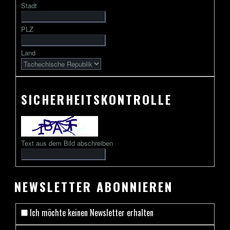
Stadt
gefolgt
von
PLZ
2
bis
Land
13
Zeichen
SICHERHEITSKONTROLLE
Text aus dem Bild abschreiben
NEWSLETTER ABONNIEREN
Ich möchte keinen Newsletter erhalten