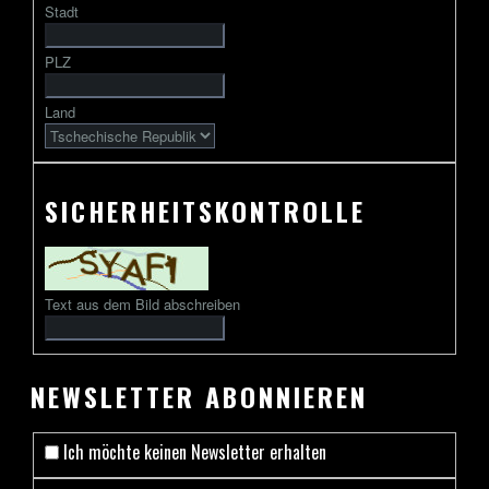
Stadt
gefolgt
von
PLZ
2
bis
Land
13
Zeichen
SICHERHEITSKONTROLLE
Text aus dem Bild abschreiben
NEWSLETTER ABONNIEREN
Ich möchte keinen Newsletter erhalten