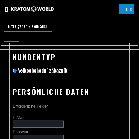
Zum
0 €
Inhalt
WARENK
springen
KUNDENTYP
Velkoobchodní zákazník
PERSÖNLICHE DATEN
Erforderliche Felder
E-Mail
Passwort