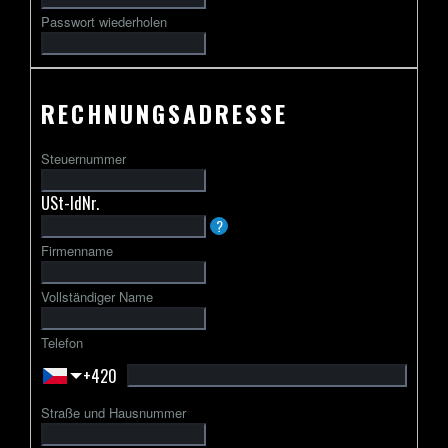
Passwort wiederholen
RECHNUNGSADRESSE
Steuernummer
USt-IdNr.
Die
?
USt-
Firmenname
IdNr.
beginnt
Vollständiger Name
in
der
Telefon
Regel
+420
mit
einem
Straße und Hausnummer
zweibuchstabigen
Ländercode,