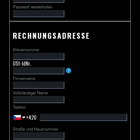
Passwort wiederholen
RECHNUNGSADRESSE
Steuernummer
USt-IdNr.
Die
?
USt-
Firmenname
IdNr.
beginnt
Vollständiger Name
in
der
Telefon
Regel
+420
mit
einem
Straße und Hausnummer
zweibuchstabigen
Ländercode,