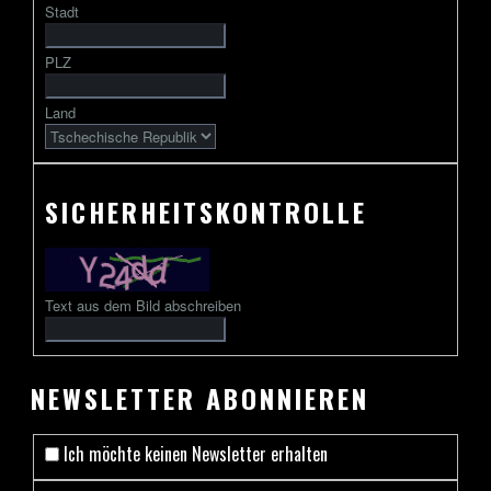
Stadt
gefolgt
von
PLZ
2
bis
Land
13
Zeichen
SICHERHEITSKONTROLLE
Text aus dem Bild abschreiben
NEWSLETTER ABONNIEREN
Ich möchte keinen Newsletter erhalten