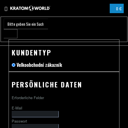
Zum
0 €
Inhalt
WARENK
springen
KUNDENTYP
Velkoobchodní zákazník
PERSÖNLICHE DATEN
Erforderliche Felder
E-Mail
Passwort